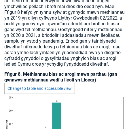
ac roedd un arall oherwydd newid lliw a oedd angen
ymchwiliad pellach i brofi mai dros dro oedd hyn. Mae
Ffigur 8 hefyd yn tynnu sylw at gynnydd mewn methiannau
yn 2019 yn dilyn cyflwyno Llythyr Gwybodaeth 02/2022, a
oedd yn gorchymyn i gwmnïau adrodd am brofion blas a
ganslwyd fel methiannau. Gostyngodd nifer y methiannau
yn 2020 a 2021, a briodolir i addasiadau mewn lleoliadau
samplu yn ystod y pandemig. Er bod gan y tair blynedd
diwethaf niferoedd tebyg o fethiannau blas ac arogl, mae
adran ymhellach ymlaen yn yr adroddiad hwn yn disgrifio
cyfradd gynyddol o gysylltiadau ynghylch blas ac arogl
ledled Cymru dros yr ychydig flynyddoedd diwethaf.
Ffigur 8. Methiannau blas ac arogl mewn parthau (gan
gynnwys methiannau wedi’u lleoli yn Lloegr)
Change to table and accessible view
Chart visible