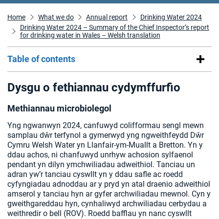
Home
What we do
Annual report
Drinking Water 2024
Drinking Water 2024 – Summary of the Chief Inspector’s report
for drinking water in Wales – Welsh translation
Table of contents
Dysgu o fethiannau cydymffurfio
Methiannau microbiolegol
Yng ngwanwyn 2024, canfuwyd colifformau sengl mewn
samplau dŵr terfynol a gymerwyd yng ngweithfeydd Dŵr
Cymru Welsh Water yn Llanfair-ym-Muallt a Bretton. Yn y
ddau achos, ni chanfuwyd unrhyw achosion sylfaenol
pendant yn dilyn ymchwiliadau adweithiol. Tanciau un
adran yw’r tanciau cyswllt yn y ddau safle ac roedd
cyfyngiadau adnoddau ar y pryd yn atal draenio adweithiol
amserol y tanciau hyn ar gyfer archwiliadau mewnol. Cyn y
gweithgareddau hyn, cynhaliwyd archwiliadau cerbydau a
weithredir o bell (ROV). Roedd bafflau yn nanc cyswllt