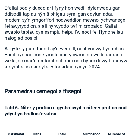
Efallai bod y duedd ar i fyny hon wedi’i dylanwadu gan
ddisodli tapiau hŷn â phigau syml gan ddyluniadau
modern sy’n ymgorffori nodweddion mewnol ychwanegol,
fel awyryddion, a all hyrwyddo twf microbaidd. Gallai
swabio tapiau cyn samplu helpu i’w nodi fel ffynonellau
halogiad posibl.
Ar gyfer y pum toriad sy’n weddill, ni phennwyd yr achos.
Fodd bynnag, mae ymatebion y cwmnïau wedi parhau i
wella, ac mae’n gadarnhaol nodi na chyhoeddwyd unrhyw
argymhellion ar gyfer y toriadau hyn yn 2024.
Paramedrau cemegol a ffisegol
Tabl 6. Nifer y profion a gynhaliwyd a nifer y profion nad
ydynt yn bodloni’r safon
Parameter
Units
Total
Number of
Number of