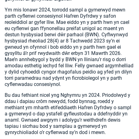
Ym mis Ionawr 2024, torrodd sampl a gymerwyd mewn
parth cyflenwi consesiynol Hafren Dyfrdwy y safon
reoleiddiol ar gyfer lliw. Mae eiddo yn y parth hwn yn cael
eu cyflenwi gan ffynonellau preifat unigol ac maent yn
destun hysbysiad berwi dŵr parhaol (BWN). Cyflwynwyd
hysbysiad rheoliad 28(4) ar 8 Tachwedd 2023 sy’n ei
gwneud yn ofynnol i bob eiddo yn y parth hwn gael ei
gysylltu â’r prif rwydwaith dŵr erbyn 31 Mawrth 2026.
Mae’n annhebygol y bydd y BWN yn lliniaru’r risg o dorri
amodau esthetig iechyd fel lliw. Felly gwnaed argymhelliad
y dylid cyhoeddi cyngor rhagofalus peidio ag yfed yn dilyn
torri paramedrau nad ydynt yn ficrobiolegol yn y parth
cyflenwadau consesiynol.
Bu dau fethiant nicel yng Nghymru yn 2024. Priodolwyd y
ddau i dapiau crôm newydd, fodd bynnag, roedd y
methiant ym mharth etifeddiaeth Hafren Dyfrdwy o sampl
a gymerwyd o dap ystafell gyfleustodau a ddefnyddir yn
anaml. Gwnaed awgrym i adolygu’r weithdrefn dewis
tapiau i sicrhau bod y samplau a gymerwyd yn
gynrychioliadol o’r cyflenwad sy’n dod i mewn.