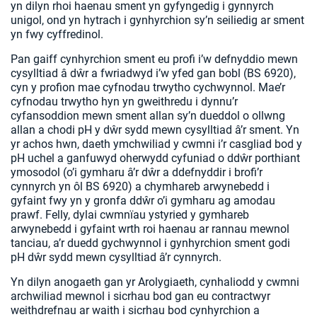
yn dilyn rhoi haenau sment yn gyfyngedig i gynnyrch
unigol, ond yn hytrach i gynhyrchion sy’n seiliedig ar sment
yn fwy cyffredinol.
Pan gaiff cynhyrchion sment eu profi i’w defnyddio mewn
cysylltiad â dŵr a fwriadwyd i’w yfed gan bobl (BS 6920),
cyn y profion mae cyfnodau trwytho cychwynnol. Mae’r
cyfnodau trwytho hyn yn gweithredu i dynnu’r
cyfansoddion mewn sment allan sy’n dueddol o ollwng
allan a chodi pH y dŵr sydd mewn cysylltiad â’r sment. Yn
yr achos hwn, daeth ymchwiliad y cwmni i’r casgliad bod y
pH uchel a ganfuwyd oherwydd cyfuniad o ddŵr porthiant
ymosodol (o’i gymharu â’r dŵr a ddefnyddir i brofi’r
cynnyrch yn ôl BS 6920) a chymhareb arwynebedd i
gyfaint fwy yn y gronfa ddŵr o’i gymharu ag amodau
prawf. Felly, dylai cwmnïau ystyried y gymhareb
arwynebedd i gyfaint wrth roi haenau ar rannau mewnol
tanciau, a’r duedd gychwynnol i gynhyrchion sment godi
pH dŵr sydd mewn cysylltiad â’r cynnyrch.
Yn dilyn anogaeth gan yr Arolygiaeth, cynhaliodd y cwmni
archwiliad mewnol i sicrhau bod gan eu contractwyr
weithdrefnau ar waith i sicrhau bod cynhyrchion a