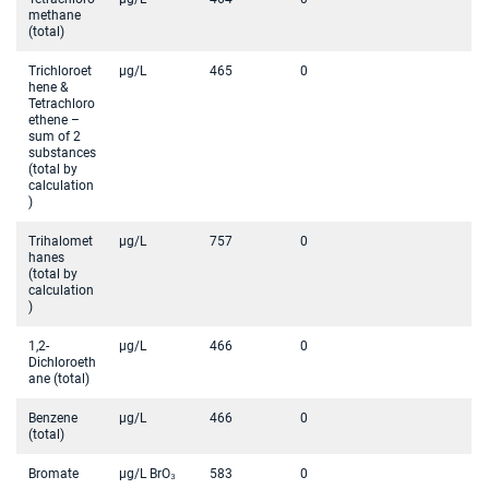
methane
(total)
Trichloroet
µg/L
465
0
hene &
Tetrachloro
ethene –
sum of 2
substances
(total by
calculation
)
Trihalomet
µg/L
757
0
hanes
(total by
calculation
)
1,2-
µg/L
466
0
Dichloroeth
ane (total)
Benzene
µg/L
466
0
(total)
Bromate
µg/L BrO₃
583
0