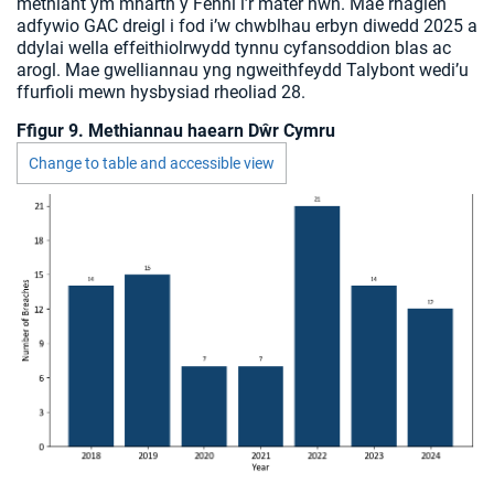
methiant ym mharth y Fenni i’r mater hwn. Mae rhaglen
adfywio GAC dreigl i fod i’w chwblhau erbyn diwedd 2025 a
ddylai wella effeithiolrwydd tynnu cyfansoddion blas ac
arogl. Mae gwelliannau yng ngweithfeydd Talybont wedi’u
ffurfioli mewn hysbysiad rheoliad 28.
Ffigur 9. Methiannau haearn Dŵr Cymru
Change to table and accessible view
Chart visible