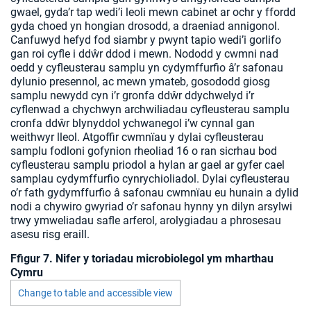
gwael, gyda’r tap wedi’i leoli mewn cabinet ar ochr y ffordd
gyda choed yn hongian drosodd, a draeniad annigonol.
Canfuwyd hefyd fod siambr y pwynt tapio wedi’i gorlifo
gan roi cyfle i ddŵr ddod i mewn. Nododd y cwmni nad
oedd y cyfleusterau samplu yn cydymffurfio â’r safonau
dylunio presennol, ac mewn ymateb, gosododd giosg
samplu newydd cyn i’r gronfa ddŵr ddychwelyd i’r
cyflenwad a chychwyn archwiliadau cyfleusterau samplu
cronfa ddŵr blynyddol ychwanegol i’w cynnal gan
weithwyr lleol. Atgoffir cwmnïau y dylai cyfleusterau
samplu fodloni gofynion rheoliad 16 o ran sicrhau bod
cyfleusterau samplu priodol a hylan ar gael ar gyfer cael
samplau cydymffurfio cynrychioliadol. Dylai cyfleusterau
o’r fath gydymffurfio â safonau cwmnïau eu hunain a dylid
nodi a chywiro gwyriad o’r safonau hynny yn dilyn arsylwi
trwy ymweliadau safle arferol, arolygiadau a phrosesau
asesu risg eraill.
Ffigur 7. Nifer y toriadau microbiolegol ym mharthau
Cymru
Change to table and accessible view
Chart visible