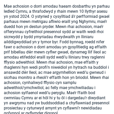
Mae achosion o dorri amodau haearn dosbarthu yn parhau
ledled Cymru, a thrafodwyd y rhain mewn 10 llythyr asesu
yn ystod 2024. O ystyried y cysylltiad â’r perfformiad gwael
parhaus mewn metrigau afliwio eraill yng Nghymru, mae’r
duedd hon yn destun pryder. Mewn rhai achosion, mae’r
offerynnau cyfreithiol presennol sydd ar waith wedi rhoi
sicrwydd y bydd ymyriadau rhwydwaith yn lliniaru
ailddigwyddiad yn y tymor byr. Fodd bynnag, roedd nifer
fawr o achosion o dorri amodau yn gysylltiedig ag effaith
prif bibellau dŵr mewn cyflwr gwael, dynameg llif lleol ac
amodau etifeddol eraill sydd wedi’u lliniaru trwy raglenni
fflysio adweithiol. Mewn rhai achosion, mae effaith y
rhaglenni hyn wedi profi’n niweidiol yn hytrach na buddiol i
ansawdd dŵr lleol, ac mae argymhellion wedi’u gwneud i
sicrhau monitro a rheoli’r effaith hon yn briodol. Mewn rhai
achosion, cynhaliwyd fflysio cyn samplu
adweithiol/ymchwiliol, ac felly mae ymchwiliadau i
achosion sylfaenol wedi’u peryglu. Mae’r ffaith bod
cwmnïau Cymru ar ei hôl hi y tu ôl i dargedau’r diwydiant
yn awgrymu nad yw buddsoddiad a chyflawniad presennol
prosiectau y cytunwyd arnynt yn cyflawni’r newidiadau
gofynnol ar gyflymder digonol.