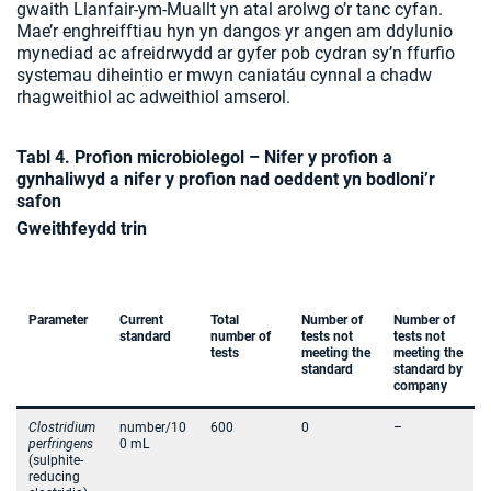
gwaith Llanfair-ym-Muallt yn atal arolwg o’r tanc cyfan.
Mae’r enghreifftiau hyn yn dangos yr angen am ddylunio
mynediad ac afreidrwydd ar gyfer pob cydran sy’n ffurfio
systemau diheintio er mwyn caniatáu cynnal a chadw
rhagweithiol ac adweithiol amserol.
Tabl 4. Profion microbiolegol – Nifer y profion a
gynhaliwyd a nifer y profion nad oeddent yn bodloni’r
safon
Gweithfeydd trin
Parameter
Current
Total
Number of
Number of
standard
number of
tests not
tests not
tests
meeting the
meeting the
standard
standard by
company
Clostridium
number/10
600
0
–
perfringens
0 mL
(sulphite-
reducing