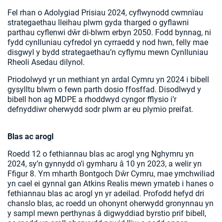
Fel rhan o Adolygiad Prisiau 2024, cyflwynodd cwmnïau
strategaethau lleihau plwm gyda tharged o gyflawni
parthau cyflenwi dŵr di-blwm erbyn 2050. Fodd bynnag, ni
fydd cynlluniau cyfredol yn cyrraedd y nod hwn, felly mae
disgwyl y bydd strategaethau’n cyflymu mewn Cynlluniau
Rheoli Asedau dilynol.
Priodolwyd yr un methiant yn ardal Cymru yn 2024 i bibell
gysylltu blwm o fewn parth dosio ffosffad. Disodlwyd y
bibell hon ag MDPE a rhoddwyd cyngor fflysio i’r
defnyddiwr oherwydd sodr plwm ar eu plymio preifat.
Blas ac arogl
Roedd 12 o fethiannau blas ac arogl yng Nghymru yn
2024, sy’n gynnydd o’i gymharu â 10 yn 2023, a welir yn
Ffigur 8. Ym mharth Bontgoch Dŵr Cymru, mae ymchwiliad
yn cael ei gynnal gan Atkins Realis mewn ymateb i hanes o
fethiannau blas ac arogl yn yr adeilad. Profodd hefyd dri
chanslo blas, ac roedd un ohonynt oherwydd gronynnau yn
y sampl mewn perthynas â digwyddiad byrstio prif bibell,