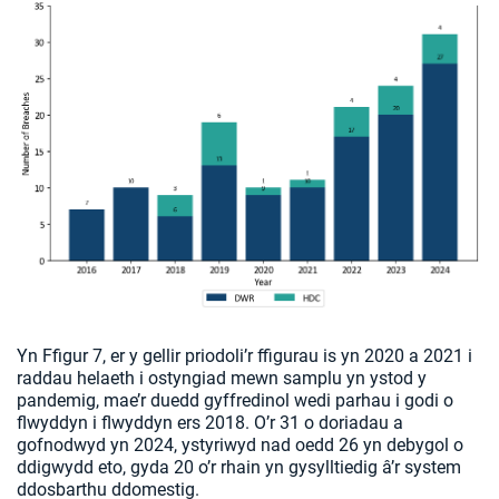
Yn Ffigur 7, er y gellir priodoli’r ffigurau is yn 2020 a 2021 i
raddau helaeth i ostyngiad mewn samplu yn ystod y
pandemig, mae’r duedd gyffredinol wedi parhau i godi o
flwyddyn i flwyddyn ers 2018. O’r 31 o doriadau a
gofnodwyd yn 2024, ystyriwyd nad oedd 26 yn debygol o
ddigwydd eto, gyda 20 o’r rhain yn gysylltiedig â’r system
ddosbarthu ddomestig.