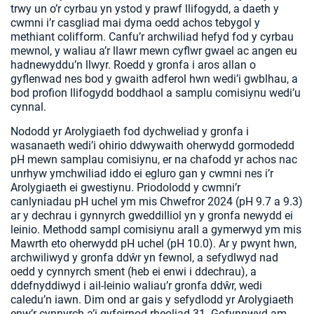
trwy un o’r cyrbau yn ystod y prawf llifogydd, a daeth y
cwmni i’r casgliad mai dyma oedd achos tebygol y
methiant colifform. Canfu’r archwiliad hefyd fod y cyrbau
mewnol, y waliau a’r llawr mewn cyflwr gwael ac angen eu
hadnewyddu’n llwyr. Roedd y gronfa i aros allan o
gyflenwad nes bod y gwaith adferol hwn wedi’i gwblhau, a
bod profion llifogydd boddhaol a samplu comisiynu wedi’u
cynnal.
Nododd yr Arolygiaeth fod dychweliad y gronfa i
wasanaeth wedi’i ohirio ddwywaith oherwydd gormodedd
pH mewn samplau comisiynu, er na chafodd yr achos nac
unrhyw ymchwiliad iddo ei egluro gan y cwmni nes i’r
Arolygiaeth ei gwestiynu. Priodolodd y cwmni’r
canlyniadau pH uchel ym mis Chwefror 2024 (pH 9.7 a 9.3)
ar y dechrau i gynnyrch gweddilliol yn y gronfa newydd ei
leinio. Methodd sampl comisiynu arall a gymerwyd ym mis
Mawrth eto oherwydd pH uchel (pH 10.0). Ar y pwynt hwn,
archwiliwyd y gronfa ddŵr yn fewnol, a sefydlwyd nad
oedd y cynnyrch sment (heb ei enwi i ddechrau), a
ddefnyddiwyd i ail-leinio waliau’r gronfa ddŵr, wedi
caledu’n iawn. Dim ond ar gais y sefydlodd yr Arolygiaeth
enw’r cynnyrch a’i gyfeirnod rheoliad 31. Gofynnwyd am