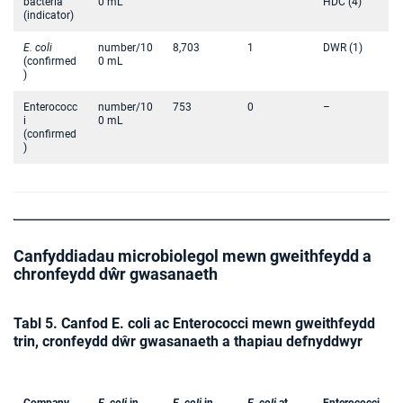
bacteria
0 mL
HDC (4)
(indicator)
E. coli
number/10
8,703
1
DWR (1)
(confirmed
0 mL
)
Enterococc
number/10
753
0
–
i
0 mL
(confirmed
)
Canfyddiadau microbiolegol mewn gweithfeydd a
chronfeydd dŵr gwasanaeth
Tabl 5. Canfod E. coli ac Enterococci mewn gweithfeydd
trin, cronfeydd dŵr gwasanaeth a thapiau defnyddwyr