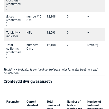
clostridia)
(confirmed
)
E. coli
number/10
12,108
0
–
(confirmed
0 mL
)
Turbidity –
NTU
12,093
0
–
indicator
Total
number/10
12,108
2
DWR (2)
coliforms
0 mL
(confirmed
)
Turbidity – indicator is a critical control parameter for water treatment and
disinfection.
Cronfeydd dŵr gwasanaeth
Parameter
Current
Total
Number of
Number of
standard
number of
tests not
tests not