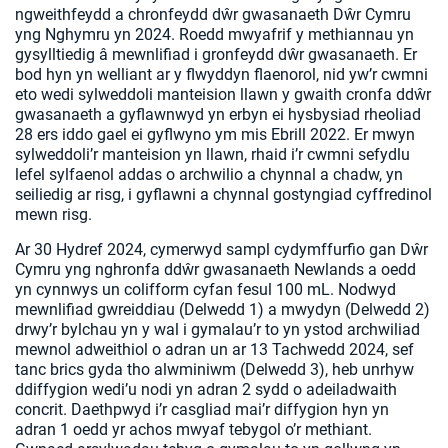
ngweithfeydd a chronfeydd dŵr gwasanaeth Dŵr Cymru
yng Nghymru yn 2024. Roedd mwyafrif y methiannau yn
gysylltiedig â mewnlifiad i gronfeydd dŵr gwasanaeth. Er
bod hyn yn welliant ar y flwyddyn flaenorol, nid yw’r cwmni
eto wedi sylweddoli manteision llawn y gwaith cronfa ddŵr
gwasanaeth a gyflawnwyd yn erbyn ei hysbysiad rheoliad
28 ers iddo gael ei gyflwyno ym mis Ebrill 2022. Er mwyn
sylweddoli’r manteision yn llawn, rhaid i’r cwmni sefydlu
lefel sylfaenol addas o archwilio a chynnal a chadw, yn
seiliedig ar risg, i gyflawni a chynnal gostyngiad cyffredinol
mewn risg.
Ar 30 Hydref 2024, cymerwyd sampl cydymffurfio gan Dŵr
Cymru yng nghronfa ddŵr gwasanaeth Newlands a oedd
yn cynnwys un colifform cyfan fesul 100 mL. Nodwyd
mewnlifiad gwreiddiau (Delwedd 1) a mwydyn (Delwedd 2)
drwy’r bylchau yn y wal i gymalau’r to yn ystod archwiliad
mewnol adweithiol o adran un ar 13 Tachwedd 2024, sef
tanc brics gyda tho alwminiwm (Delwedd 3), heb unrhyw
ddiffygion wedi’u nodi yn adran 2 sydd o adeiladwaith
concrit. Daethpwyd i’r casgliad mai’r diffygion hyn yn
adran 1 oedd yr achos mwyaf tebygol o’r methiant.