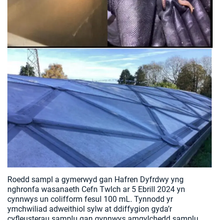
Roedd sampl a gymerwyd gan Hafren Dyfrdwy yng
nghronfa wasanaeth Cefn Twlch ar 5 Ebrill 2024 yn
cynnwys un colifform fesul 100 mL. Tynnodd yr
ymchwiliad adweithiol sylw at ddiffygion gyda’r
cyfleusterau samplu gan gynnwys amgylchedd samplu