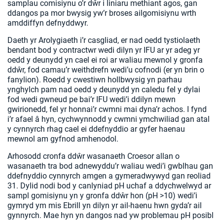
samplau comisiynu o’r dŵr i liniaru methiant agos, gan
ddangos pa mor bwysig yw’r broses ailgomisiynu wrth
amddiffyn defnyddwyr.
Daeth yr Arolygiaeth i’r casgliad, er nad oedd tystiolaeth
bendant bod y contractwr wedi dilyn yr IFU ar yr adeg yr
oedd y deunydd yn cael ei roi ar waliau mewnol y gronfa
ddŵr, fod camau’r weithdrefn wedi’u cofnodi (er yn brin o
fanylion). Roedd y cwestiwn hollbwysig yn parhau
ynghylch pam nad oedd y deunydd yn caledu fel y dylai
fod wedi gwneud pe bai’r IFU wedi’i ddilyn mewn
gwirionedd, fel yr honnai’r cwmni mai dyna’r achos. I fynd
i’r afael â hyn, cychwynnodd y cwmni ymchwiliad gan atal
y cynnyrch rhag cael ei ddefnyddio ar gyfer haenau
mewnol am gyfnod amhenodol.
Arhosodd cronfa ddŵr wasanaeth Croesor allan o
wasanaeth tra bod adnewyddu’r waliau wedi’i gwblhau gan
ddefnyddio cynnyrch amgen a gymeradwywyd gan reoliad
31. Dylid nodi bod y canlyniad pH uchaf a ddychwelwyd ar
sampl gomisiynu yn y gronfa ddŵr hon (pH >10) wedi’i
gymryd ym mis Ebrill yn dilyn yr ail-haenu hwn gyda’r ail
gynnyrch. Mae hyn yn dangos nad yw problemau pH posibl