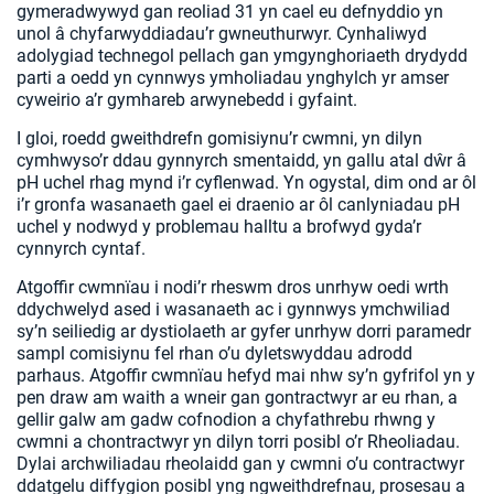
gymeradwywyd gan reoliad 31 yn cael eu defnyddio yn
unol â chyfarwyddiadau’r gwneuthurwyr. Cynhaliwyd
adolygiad technegol pellach gan ymgynghoriaeth drydydd
parti a oedd yn cynnwys ymholiadau ynghylch yr amser
cyweirio a’r gymhareb arwynebedd i gyfaint.
I gloi, roedd gweithdrefn gomisiynu’r cwmni, yn dilyn
cymhwyso’r ddau gynnyrch smentaidd, yn gallu atal dŵr â
pH uchel rhag mynd i’r cyflenwad. Yn ogystal, dim ond ar ôl
i’r gronfa wasanaeth gael ei draenio ar ôl canlyniadau pH
uchel y nodwyd y problemau halltu a brofwyd gyda’r
cynnyrch cyntaf.
Atgoffir cwmnïau i nodi’r rheswm dros unrhyw oedi wrth
ddychwelyd ased i wasanaeth ac i gynnwys ymchwiliad
sy’n seiliedig ar dystiolaeth ar gyfer unrhyw dorri paramedr
sampl comisiynu fel rhan o’u dyletswyddau adrodd
parhaus. Atgoffir cwmnïau hefyd mai nhw sy’n gyfrifol yn y
pen draw am waith a wneir gan gontractwyr ar eu rhan, a
gellir galw am gadw cofnodion a chyfathrebu rhwng y
cwmni a chontractwyr yn dilyn torri posibl o’r Rheoliadau.
Dylai archwiliadau rheolaidd gan y cwmni o’u contractwyr
ddatgelu diffygion posibl yng ngweithdrefnau, prosesau a