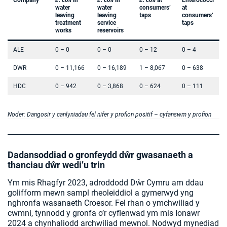
Company
E. coli
in
E. coli
in
E. coli
at
Enterococci
water
water
consumers’
at
leaving
leaving
taps
consumers’
treatment
service
taps
works
reservoirs
ALE
0 – 0
0 – 0
0 – 12
0 – 4
DWR
0 – 11,166
0 – 16,189
1 – 8,067
0 – 638
HDC
0 – 942
0 – 3,868
0 – 624
0 – 111
Noder: Dangosir y canlyniadau fel nifer y profion positif – cyfanswm y profion
Dadansoddiad o gronfeydd dŵr gwasanaeth a
thanciau dŵr wedi’u trin
Ym mis Rhagfyr 2023, adroddodd Dŵr Cymru am ddau
golifform mewn sampl rheoleiddiol a gymerwyd yng
nghronfa wasanaeth Croesor. Fel rhan o ymchwiliad y
cwmni, tynnodd y gronfa o’r cyflenwad ym mis Ionawr
2024 a chynhaliodd archwiliad mewnol. Nodwyd mynediad