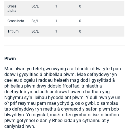
Gross
Bq/L
1
0
alpha
Gross beta
Bq/L
1
0
Tritium
Bq/L
1
0
Plwm
Mae plwm yn fetel gwenwynig a all doddi i ddŵr yfed pan
ddaw i gysylltiad â phibellau plwm. Mae defnyddwyr yn
cael eu diogelu i raddau helaeth rhag dod i gysylltiad â
phibellau plwm drwy ddosio ffosffad, triniaeth a
ddefnyddir yn helaeth ar draws llawer o barthau yng
Nghymru sy’n lleihau hydoddiant plwm. Y dull hwn yw un
o’r prif resymau pam mae ychydig, os o gwbl, o samplau
tap defnyddwyr yn methu â chyrraedd y safon plwm bob
blwyddyn. Yn ogystal, mae’r nifer gymharol isel o brofion
plwm gofynnol o dan y Rheoliadau yn cyfrannu at y
canlyniad hwn.