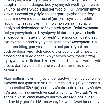
ddogfennaeth i ddangos bod y cynnyrch wedi’i gymhwyso
yn unol â’i gyfarwyddiadau defnyddio (IFU). Argymhellwyd
y dylai’r cwmni yn y dyfodol ddarparu gwybodaeth fwy
cadarn mewn modd amserol (am y rhesymau a roddir
isod); ni wnaeth y cwmni ymrwymo i welliannau ac o
ganlyniad derbyniodd sgôr ymateb gwael. Dylai cwmnïau
fod yn ymwybodol o bwysigrwydd darparu gwybodaeth
allweddol yn rhagweithiol, wedi’i chefnogi gan dystiolaeth,
cyn gynted â phosibl yn ystod asesiad yr Arolygiaeth. Gall
dull tameidiog, gan ymateb dim ond pan ofynnir amdano,
godi pryderon ynghylch cuddio bwriadol a gall ymestyn y
broses asesu’n ddiangen. Yn yr achos hwn, mae’r diffyg
tryloywder wedi lleihau hyder ymhellach mewn cwmni sydd
eisoes dan fwy o graffu oherwydd ei drawsnewidiad
parhaus.
Mae methiant cwmni (neu ei gontractwr) i roi neu gyflwyno
sylwedd neu gynnyrch yn unol â rheoliad 31(1) yn drosedd
o dan reoliad 33(3)(a), er nad yw’n drosedd os nad yw’r dŵr
sy’n agored i’r cynnyrch yn cael ei gyflenwi i’w yfed. Yn yr
achos hwn, ni chyflawnwyd unrhyw drosedd bosibl gan
nad oedd y gronfa ddŵr mewn cyflenwad. Gweithredodd y