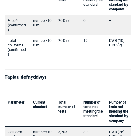
tests
meeting the
meeting the
standard
standard by
company
E. coli
number/10
20,057
0
–
(confirmed
0 mL
)
Total
number/10
20,057
12
DWR (10)
coliforms
0 mL
HDC (2)
(confirmed
)
Tapiau defnyddwyr
Parameter
Current
Total
Number of
Number of
standard
number of
tests not
tests not
tests
meeting the
meeting the
standard
standard by
company
Coliform
number/10
8,703
30
DWR (26)