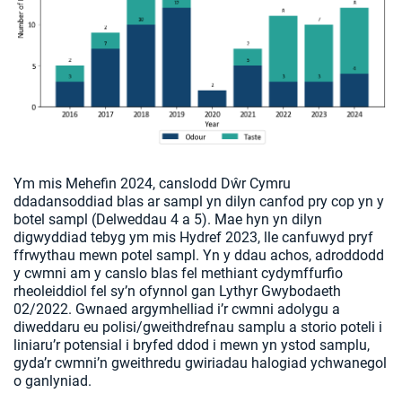
Ym mis Mehefin 2024, canslodd Dŵr Cymru
ddadansoddiad blas ar sampl yn dilyn canfod pry cop yn y
botel sampl (Delweddau 4 a 5). Mae hyn yn dilyn
digwyddiad tebyg ym mis Hydref 2023, lle canfuwyd pryf
ffrwythau mewn potel sampl. Yn y ddau achos, adroddodd
y cwmni am y canslo blas fel methiant cydymffurfio
rheoleiddiol fel sy’n ofynnol gan Lythyr Gwybodaeth
02/2022. Gwnaed argymhelliad i’r cwmni adolygu a
diweddaru eu polisi/gweithdrefnau samplu a storio poteli i
liniaru’r potensial i bryfed ddod i mewn yn ystod samplu,
gyda’r cwmni’n gweithredu gwiriadau halogiad ychwanegol
o ganlyniad.