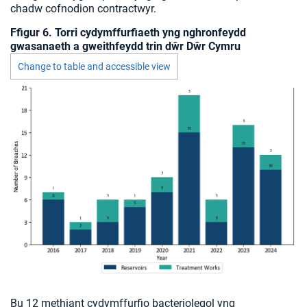
chadw cofnodion contractwyr.
Ffigur 6. Torri cydymffurfiaeth yng nghronfeydd
gwasanaeth a gweithfeydd trin dŵr Dŵr Cymru
Change to table and accessible view
Chart visible
Bu 12 methiant cydymffurfio bacteriolegol yng