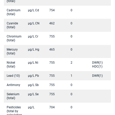
(total)
Cadmium
µg/L Cd
754
0
(total)
Cyanide
µg/L CN
462
0
(total)
Chromium
µg/L Cr
755
0
(total)
Mercury
µg/L Hg
465
0
(total)
Nickel
µg/L Ni
755
2
DWR(1)
(total)
HDC(1)
Lead (10)
µg/L Pb
755
1
DWR(1)
Antimony
µg/L Sb
755
0
Selenium
µg/L Se
755
0
(total)
Pesticides
µg/L
704
0
(total by
calculation