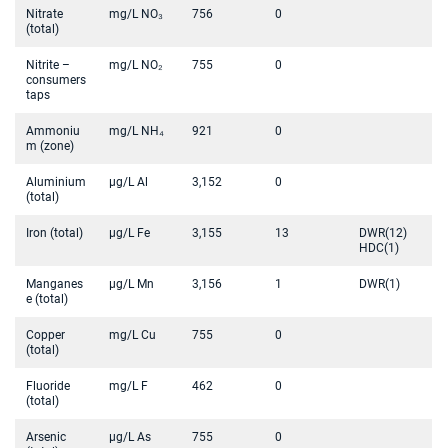
Nitrate
mg/L NO₃
756
0
(total)
Nitrite –
mg/L NO₂
755
0
consumers
taps
Ammoniu
mg/L NH₄
921
0
m (zone)
Aluminium
µg/L Al
3,152
0
(total)
Iron (total)
µg/L Fe
3,155
13
DWR(12)
HDC(1)
Manganes
µg/L Mn
3,156
1
DWR(1)
e (total)
Copper
mg/L Cu
755
0
(total)
Fluoride
mg/L F
462
0
(total)
Arsenic
µg/L As
755
0