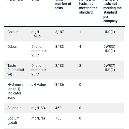
number of
tests not
tests not
tests
meeting the
meeting the
standard
standard
per
company
Colour
mg/L
3,187
1
HDC(1)
Pt/Co
Odour
Dilution
3,183
4
DWR(3)
number at
HDC(1)
25°C
Taste
Dilution
3,183
8
DWR(7)
(quantitati
number at
HDC(1)
ve)
25°C
Hydrogen
pH Value
3,186
0
ion (pH) –
indicator –
zone
Sulphate
mg/L SO₄
462
0
Sodium
mg/L Na
755
0
(total)