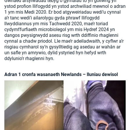
Gwnaed arsylwadau tebyg o gymalau to yn gollwng yn
ystod profion llifogydd yn ystod archwiliad mewnol o adran
1 ym mis Medi 2020. Er bod atgyweiriadau wedi’u cynnal
a’r tanc wedi’i ailarolygu gyda phrawf llifogydd
llwyddiannus ym mis Tachwedd 2020, mae’r toriad
cydymffurfiaeth microbiolegol ym mis Hydref 2024 yn
dangos pwysigrwydd asesu risg wrth ddiffinio rhaglenni
cynnal a chadw priodol. Lle mae’r adeiladwaith, y cyflwr a’r
risgiau cymharol sy’n gysylltiedig ag asedau ar wahân ar
un safle yn amrywio, dylid ystyried hyn hefyd wrth
ddylunio’r rhaglenni hyn.
Adran 1 cronfa wasanaeth Newlands – lluniau dewisol