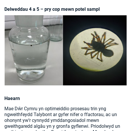
Delweddau 4 a 5 – pry cop mewn potel sampl
Haearn
Mae Dŵr Cymru yn optimeiddio prosesau trin yng
ngweithfeydd Talybont ar gyfer nifer o ffactorau, ac un
ohonynt yw’r cynnydd ymddangosiadol mewn
gweithgaredd algâu yn y gronfa gyflenwi. Priodolwyd un