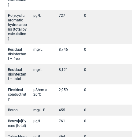
)
Polycyclic
µg/L
727
0
aromatic
hydrocarbo
ns (total by
calculation
)
Residual
mg/L
8,746
0
disinfectan
t – free
Residual
mg/L
8,121
0
disinfectan
t – total
Electrical
µS/cm at
2,959
0
conductivit
20°C
y
Boron
mg/L B
455
0
Benzo[a]Py
µg/L
761
0
rene (total)
Tetrachloro
µg/L
464
0