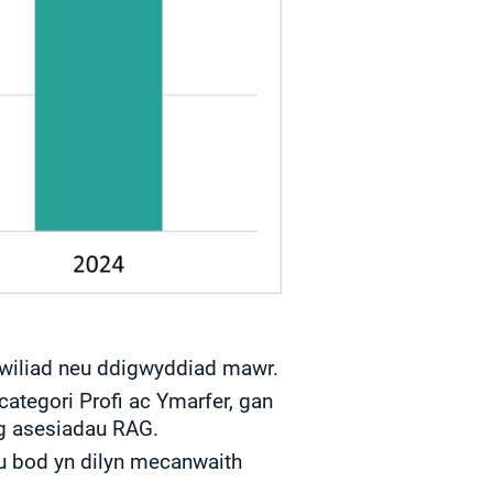
hwiliad neu ddigwyddiad mawr.
ategori Profi ac Ymarfer, gan
ag asesiadau RAG.
u bod yn dilyn mecanwaith