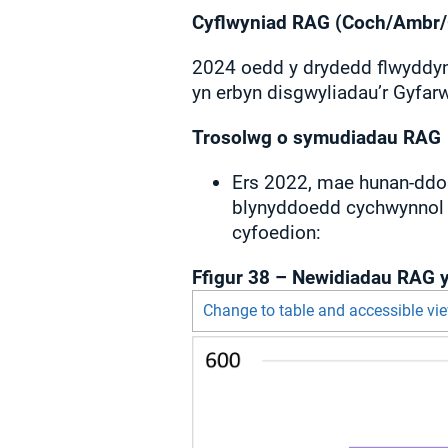
Cyflwyniad RAG (Coch/Ambr
2024 oedd y drydedd flwyddyn a
yn erbyn disgwyliadau’r Gyfarw
Trosolwg o symudiadau RAG
Ers 2022, mae hunan-ddos
blynyddoedd cychwynnol o
cyfoedion:
Ffigur 38 – Newidiadau RAG 
Change to table and accessible vi
Chart visible