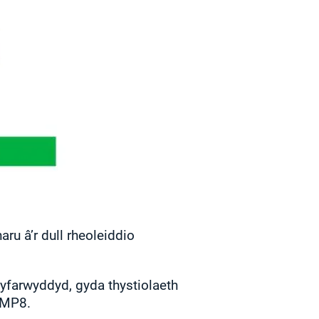
ru â’r dull rheoleiddio
farwyddyd, gyda thystiolaeth
AMP8.