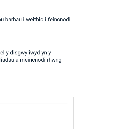
u barhau i weithio i feincnodi
l y disgwyliwyd yn y
liadau a meincnodi rhwng