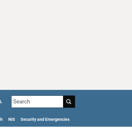
Search
L
ch
NIS
Security and Emergencies