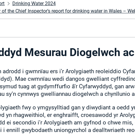
ort
Drinking Water 2024
 the Chief Inspector’s report for drinking water in Wales – Wel
ddyd Mesurau Diogelwch ac
 adrodd i gwmnïau ers i’r Arolygiaeth reoleiddio Cy
dyd). Mae cwmnïau wedi dangos gwelliant cyffredin
symud tuag at gydymffurfio â’r Cyfarwyddyd, gan ar
au sy’n cynnwys gwelliannau diogelwch a chynllunio 
lygiaeth fwy o ymgysylltiad gan y diwydiant a oedd yn
d yn rhagweithiol, er enghraifft, croesawodd yr Aroly
 ei secondio i’r Arolygiaeth am gyfnod o chwe mis, o
i ennill gwybodaeth uniongyrchol a dealltwriaeth reo