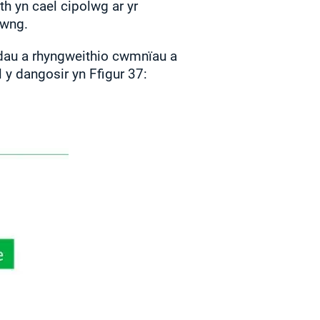
h yn cael cipolwg ar yr
fwng.
adau a rhyngweithio cwmnïau a
 y dangosir yn Ffigur 37: