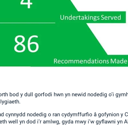
rth bod y dull gorfodi hwn yn newid nodedig o’i gymha
lygiaeth.
cynnydd nodedig o ran cydymffurfio â gofynion y Cy
eth well yn dod i’r amlwg, gyda mwy i’w gyflawni yn 