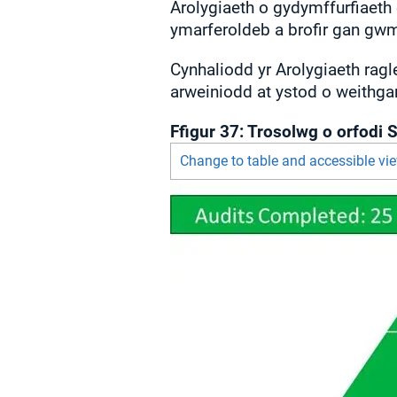
Arolygiaeth o gydymffurfiaeth 
ymarferoldeb a brofir gan gw
Cynhaliodd yr Arolygiaeth rag
arweiniodd at ystod o weithgar
Ffigur 37: Trosolwg o orfodi
Change to table and accessible vi
Chart visible