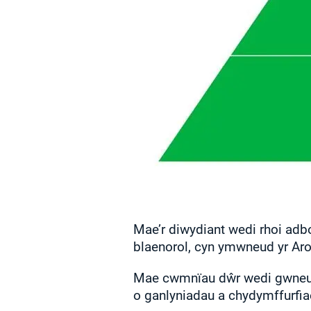
Mae’r diwydiant wedi rhoi adbo
blaenorol, cyn ymwneud yr Aro
Mae cwmnïau dŵr wedi gwneud 
o ganlyniadau a chydymffurfia