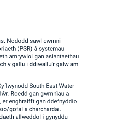
gus. Nododd sawl cwmni
oriaeth (PSR) â systemau
aeth amrywiol gan asiantaethau
ch y gallu i ddiwallu’r galw am
 Cyflwynodd South East Water
dŵr. Roedd gan gwmnïau a
 er enghraifft gan ddefnyddio
sio/gofal a charchardai.
daeth allweddol i gynyddu