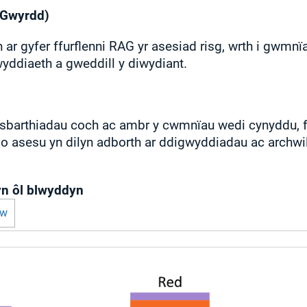
/Gwyrdd)
r gyfer ffurflenni RAG yr asesiad risg, wrth i gwmnïa
yddiaeth a gweddill y diwydiant.
barthiadau coch ac ambr y cwmnïau wedi cynyddu, fe
 asesu yn dilyn adborth ar ddigwyddiadau ac archwi
yn ôl blwyddyn
ew