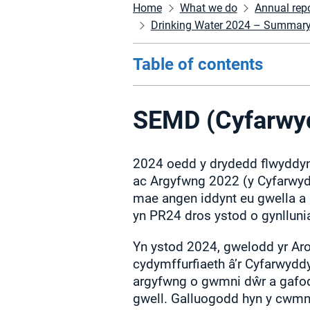
Home
What we do
Annual rep
Drinking Water 2024 – Summary of
Table of contents
SEMD (Cyfarwy
2024 oedd y drydedd flwyddyn
ac Argyfwng 2022 (y Cyfarwyd
mae angen iddynt eu gwella a 
yn PR24 dros ystod o gynlluni
Yn ystod 2024, gwelodd yr Aro
cydymffurfiaeth â’r Cyfarwyddy
argyfwng o gwmni dŵr a gafodd
gwell. Galluogodd hyn y cwmni 