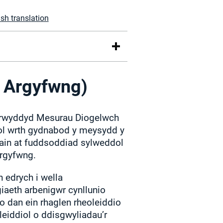
sh translation
 Argyfwng)
farwyddyd Mesurau Diogelwch
ol wrth gydnabod y meysydd y
wain at fuddsoddiad sylweddol
argyfwng.
 edrych i wella
giaeth arbenigwr cynllunio
 dan ein rhaglen rheoleiddio
leiddiol o ddisgwyliadau’r