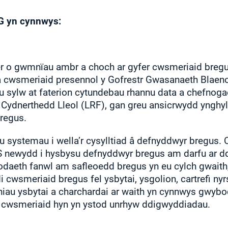
G yn cynnwys:
wer o gwmnïau ambr a choch ar gyfer cwsmeriaid bre
a cwsmeriaid presennol y Gofrestr Gwasanaeth Blaen
u sylw at faterion cytundebau rhannu data a chefnog
m Cydnerthedd Lleol (LRF), gan greu ansicrwydd ynghyl
regus.
systemau i wella’r cysylltiad â defnyddwyr bregus.
 newydd i hysbysu defnyddwyr bregus am darfu ar d
aeth fanwl am safleoedd bregus yn eu cylch gwaith,
 cwsmeriaid bregus fel ysbytai, ysgolion, cartrefi nyr
iau ysbytai a charchardai ar waith yn cynnwys gwybo
’r cwsmeriaid hyn yn ystod unrhyw ddigwyddiadau.