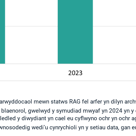
rwyddocaol mewn statws RAG fel arfer yn dilyn arc
 blaenorol, gwelwyd y symudiad mwyaf yn 2024 yn y c
ledled y diwydiant yn cael eu cyflwyno ochr yn ochr 
osodedig wedi’u cynrychioli yn y setiau data, gan e