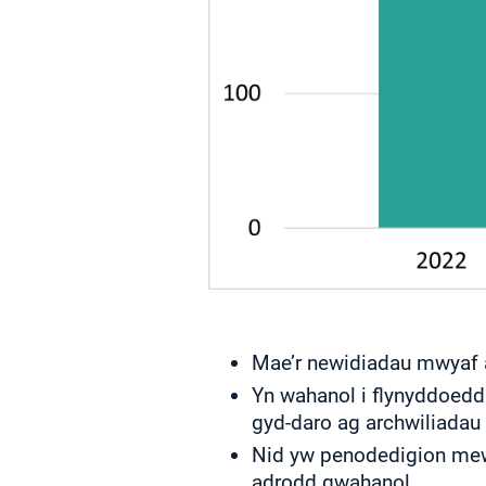
Mae’r newidiadau mwyaf a
Yn wahanol i flynyddoedd
gyd-daro ag archwiliadau 
Nid yw penodedigion mewn
adrodd gwahanol.