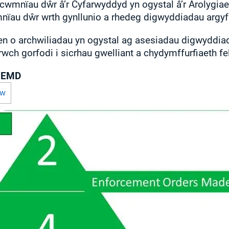
cwmnïau dŵr â’r Cyfarwyddyd yn ogystal â’r Arolygiaet
mnïau dŵr wrth gynllunio a rhedeg digwyddiadau argy
len o archwiliadau yn ogystal ag asesiadau digwyddi
wch gorfodi i sicrhau gwelliant a chydymffurfiaeth fel
 SEMD
ew