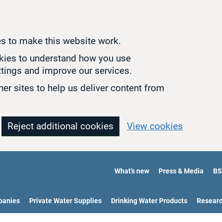
s to make this website work.
okies to understand how you use
tings and improve our services.
er sites to help us deliver content from
Reject additional cookies
View cookies
What’s new
Press & Media
BS
panies
Private Water Supplies
Drinking Water Products
Resear