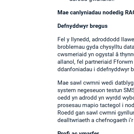
Mae canlyniadau nodedig RA
Defnyddwyr bregus
Fel y llynedd, adroddodd lla
broblemau gyda chysylltu dat
cwsmeriaid yn ogystal â thynn
allanol, fel partneriaid Fforw
ddanfoniadau i ddefnyddwyr b
Mae sawl cwmni wedi datblygu 
system negeseuon testun SMS
oedd yn adrodd yn wyrdd wybod
prosesau mapio tactegol i nodi
Roedd gan sawl cwmni gynllun
dealltwriaeth a chefnogaeth i
Profi ac ymarfer